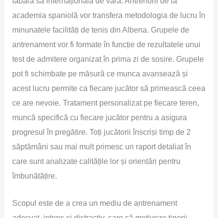
tabăra sa internațională de vară. Antrenorii de la
academia spaniolă vor transfera metodologia de lucru în
minunatele facilități de tenis din Albena. Grupele de
antrenament vor fi formate în funcție de rezultatele unui
test de admitere organizat în prima zi de sosire. Grupele
pot fi schimbate pe măsură ce munca avansează și
acest lucru permite ca fiecare jucător să primească ceea
ce are nevoie. Tratament personalizat pe fiecare teren,
muncă specifică cu fiecare jucător pentru a asigura
progresul în pregătire. Toți jucătorii înscriși timp de 2
săptămâni sau mai mult primesc un raport detaliat în
care sunt analizate calitățile lor și orientări pentru
îmbunătățire.
Scopul este de a crea un mediu de antrenament
adecvat, intens și distractiv, care să motiveze tinerii