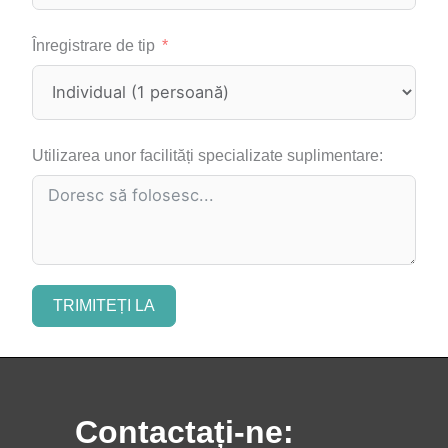
A
Înregistrare de tip
R
I
A
+
Utilizarea unor facilități specializate suplimentare:
3
5
9
TRIMITEȚI LA
Contactați-ne: