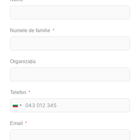
Numele de familie
Organizația
Telefon
B
U
Email
L
G