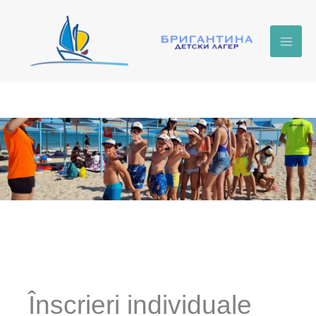
Treci
la
conținut
Înscrieri individuale